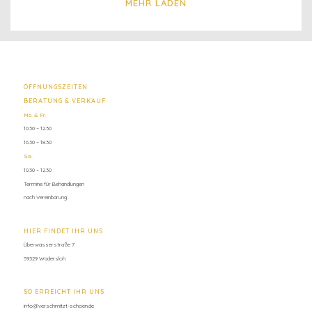
MEHR LADEN
ÖFFNUNGSZEITEN
BERATUNG & VERKAUF
Mo. & Fr.
10.30 – 12.30
16.30 – 18.30
Sa.
10.30 – 12.30
Termine für Behandlungen
nach Vereinbarung
HIER FINDET IHR UNS
Überwasserstraße 7
59329 Wadersloh
SO ERREICHT IHR UNS
info@verschmitzt-schoen.de