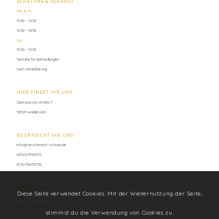
BERATUNG & VERKAUF
Mo. & Fr.
10.30 – 12.30
16.30 – 18.30
Sa.
10.30 – 12.30
Termine für Behandlungen
nach Vereinbarung
HIER FINDET IHR UNS
Überwasserstraße 7
59329 Wadersloh
SO ERREICHT IHR UNS
info@verschmitzt-schoen.de
02523/9190375
0176/30633736
RECHTLICHES
Diese Seite verwendet Cookies. Mit der Weiternutzung der Seite,
AGBs
Datenschutzerklärung
stimmst du die Verwendung von Cookies zu.
Impressum