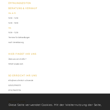
ÖFFNUNGSZEITEN
BERATUNG & VERKAUF
Mo. & Fr.
10.30 – 12.30
16.30 – 18.30
Sa.
10.30 – 12.30
Termine für Behandlungen
nach Vereinbarung
HIER FINDET IHR UNS
Überwasserstraße 7
59329 Wadersloh
SO ERREICHT IHR UNS
info@verschmitzt-schoen.de
02523/9190375
0176/30633736
RECHTLICHES
Diese Seite verwendet Cookies. Mit der Weiternutzung der Seite,
AGBs