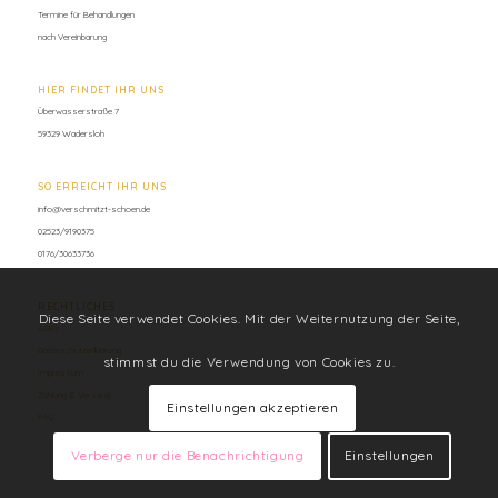
Termine für Behandlungen
nach Vereinbarung
HIER FINDET IHR UNS
Überwasserstraße 7
59329 Wadersloh
SO ERREICHT IHR UNS
info@verschmitzt-schoen.de
02523/9190375
0176/30633736
RECHTLICHES
Diese Seite verwendet Cookies. Mit der Weiternutzung der Seite,
AGBs
Datenschutzerklärung
stimmst du die Verwendung von Cookies zu.
Impressum
Zahlung & Versand
Einstellungen akzeptieren
FAQ
Verberge nur die Benachrichtigung
Einstellungen