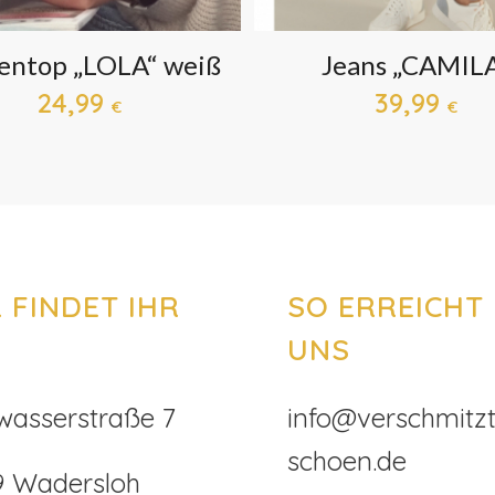
zentop „LOLA“ weiß
Jeans „CAMIL
24,99
39,99
€
€
 FINDET IHR
SO ERREICHT 
UNS
wasserstraße 7
info@verschmitzt
schoen.de
9 Wadersloh