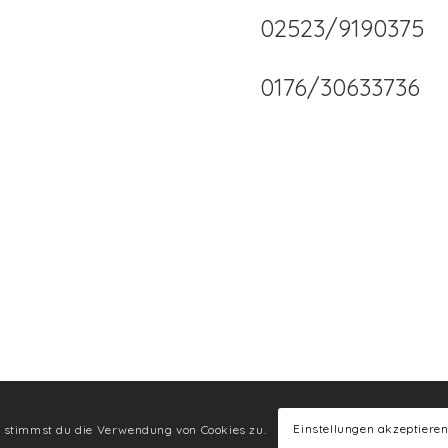
02523/9190375
0176/30633736
Einstellungen akzeptiere
e, stimmst du die Verwendung von Cookies zu.