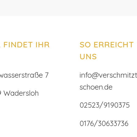
 FINDET IHR
SO ERREICHT 
UNS
wasserstraße 7
info@verschmitzt
schoen.de
9 Wadersloh
02523/9190375
0176/30633736