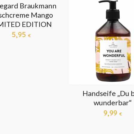
degard Braukmann
schcreme Mango
MITED EDITION
5,95
€
Handseife „Du b
wunderbar“
9,99
€