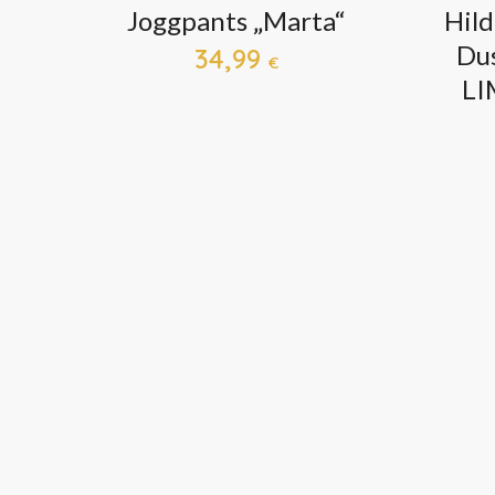
Joggpants „Marta“
Hil
Du
34,99
€
LI